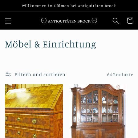
Direkt
Willkommen in Dülmen bei Antiquitäten Brock
zum
Inhalt
Warenko
K
Möbel & Einrichtung
a
t
Filtern und sortieren
64 Produkte
e
g
o
r
i