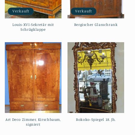
e
Verkauft
Verkauft
:
Louis-XVI-Sekretär mit
Bergischer Glasschrank
Schrägklappe
Art Deco Zimmer, Kirschbaum,
Rokoko-Spiegel 18. Jh.
signiert