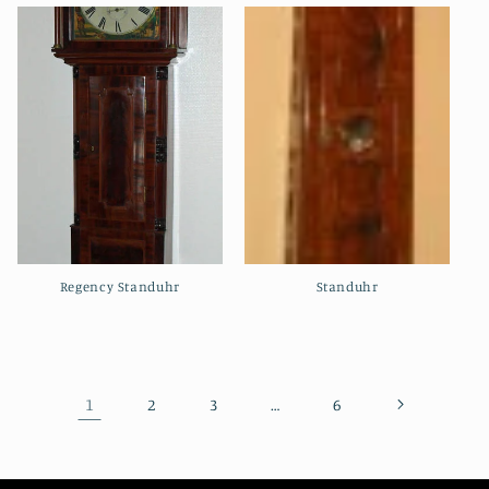
Regency Standuhr
Standuhr
1
…
2
3
6