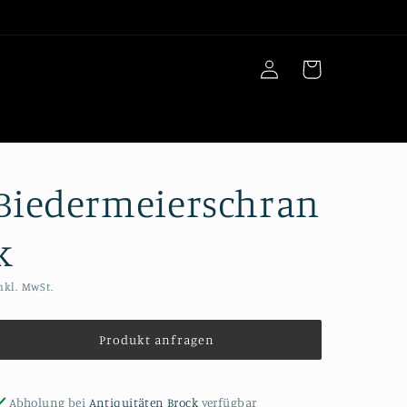
Einloggen
Warenkorb
Biedermeierschran
k
nkl. MwSt.
Produkt anfragen
Abholung bei
Antiquitäten Brock
verfügbar