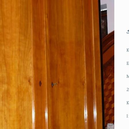
K
E
M
2
K
I